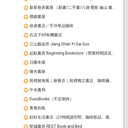
新星巷弄書屋 （新書/二手書/八德 鶯歌 龜山 書店）
瑯嬛書屋
或者書店／手沖單品咖啡
石店子69有機書店
江山藝改所 Jiang Shan Yi Gai Suo
起點書房 Beginning Bookstore（營業時間請見FB置頂貼文）
日榮本屋
微光書旅
苑裡掀海風｜掀冊店｜苑裡獨立書店、咖啡廳、活動場地
中央書局
SusuBooks（不定期休）
青青的島
好好生活書店（計時閱讀空間、咖啡飲品、風格選物）
籃城書房 REST Book and Bed