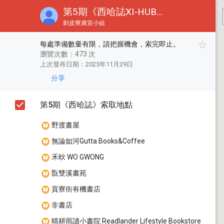
第5期《西哈誌XI-HUB | 印一個瞬間》索取地點
剝皮寮廣宣小組
每處準備數量有限，請把握機會，索完即止。
每處準備數量有限，請把握機會，索完即止。
瀏覽次數：473 次
上次發布日期：2025年11月29日
分享
第5期《西哈誌》索取地點
野渡書屋
無論如河Gutta Books&Coffee
禾炚 WO GWONG
翫雙溪書苑
貢寮街有機書店
非書店
晴耕雨讀小書院 Readlander Lifestyle Bookstore